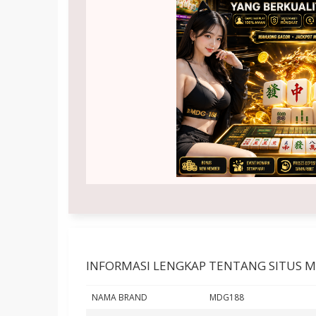
INFORMASI LENGKAP TENTANG SITUS 
NAMA BRAND
MDG188