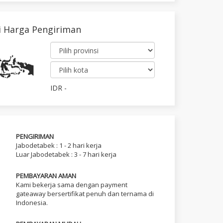
i Harga Pengiriman
IDR
-
PENGIRIMAN
Jabodetabek : 1 - 2 hari kerja
Luar Jabodetabek : 3 - 7 hari kerja
PEMBAYARAN AMAN
Kami bekerja sama dengan payment
gateaway bersertifikat penuh dan ternama di
Indonesia.