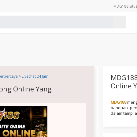
MDG188 Situ
MDG188
Terpercaya
>
Livechat 24 Jam
Online 
ong Online Yang
MDG188
mengh
panduan pen
dalam tampil